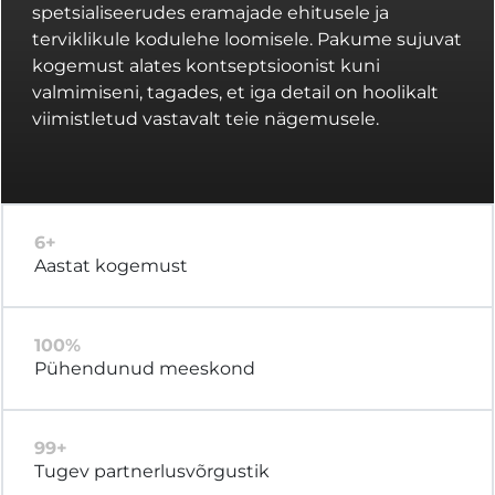
spetsialiseerudes eramajade ehitusele ja
terviklikule kodulehe loomisele. Pakume sujuvat
kogemust alates kontseptsioonist kuni
valmimiseni, tagades, et iga detail on hoolikalt
viimistletud vastavalt teie nägemusele.
6+
Aastat kogemust
100%
Pühendunud meeskond
99+
Tugev partnerlusvõrgustik