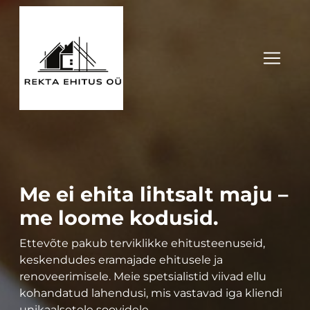
Me ei ehita lihtsalt maju –
me loome kodusid.
Ettevõte pakub terviklikke ehitusteenuseid,
keskendudes eramajade ehitusele ja
renoveerimisele. Meie spetsialistid viivad ellu
kohandatud lahendusi, mis vastavad iga kliendi
unikaalsetele soovidele.