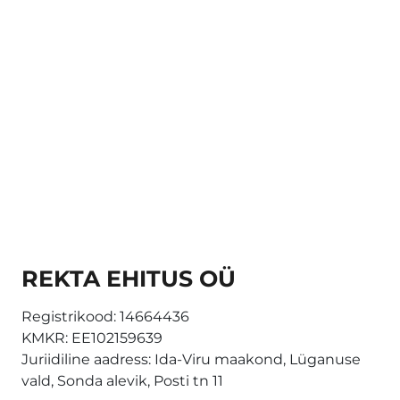
i
a
*
REKTA EHITUS OÜ
Registrikood:
14664436
KMKR:
EE102159639
Juriidiline aadress: Ida-Viru maakond, Lüganuse
vald, Sonda alevik, Posti tn 11